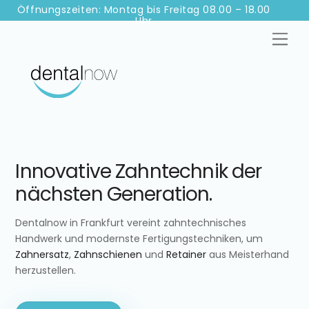
Skip
Öffnungszeiten: Montag bis Freitag 08.00 – 18.00
Uhr
to
Men
content
Innovative Zahntechnik der
nächsten Generation.
Dentalnow in Frankfurt vereint zahntechnisches
Handwerk und modernste Fertigungstechniken, um
Zahnersatz
,
Zahnschienen
und
Retainer
aus Meisterhand
herzustellen.