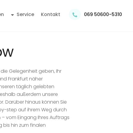
en
Service
Kontakt
069 50600-5310
Ihre Leidenschaft gilt der Zahntechnik und Sie wollten schon immer in einem großen Dentallabor arbeiten?
ow
die Gelegenheit geben, Ihr
nd Frankfurt näher
nseren täglich gelebten
 deshalb außerdem unsere
r. Darüber hinaus können Sie
by-step auf ihrem Weg durch
n – vom Eingang Ihres Auftrags
 bis hin zum finalen