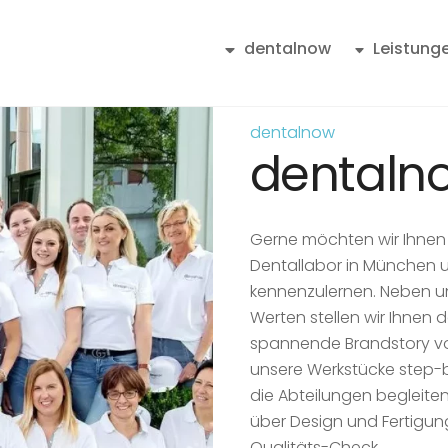
dentalnow
Leistung
NEM-Kronen/­Brücken/­Totalprothetik
In unserem Blog bieten wir Ihnen die Möglichkeit, sich zu den aktuellen Entwicklungen in der Zahntechnik zu informieren.
dentalnow
dentaln
Gerne möchten wir Ihnen 
Dentallabor in München u
kennenzulernen. Neben u
Werten stellen wir Ihnen
spannende Brandstory vo
unsere Werkstücke step-
die Abteilungen begleite
über Design und Fertigung
Qualitäts-Check.